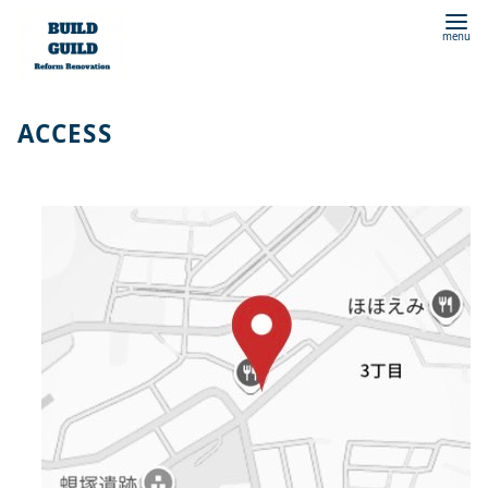
コ
ン
テ
ン
ACCESS
ツ
へ
移
動